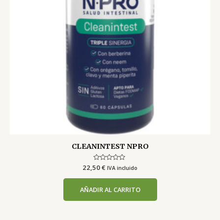
CLEANINTEST NPRO
22,50
Valorado
€
IVA incluido
con
0
de
AÑADIR AL CARRITO
5