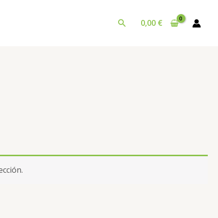
Buscar
0,00
€
ección.