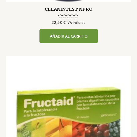
CLEANINTEST NPRO
22,50
Valorado
€
IVA incluido
con
0
de
AÑADIR AL CARRITO
5