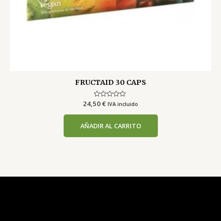
FRUCTAID 30 CAPS
24,50
Valorado
€
IVA incluido
con
0
de
AÑADIR AL CARRITO
5