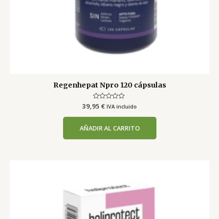
Regenhepat Npro 120 cápsulas
39,95
Valorado
€
IVA incluido
con
0
de
AÑADIR AL CARRITO
5