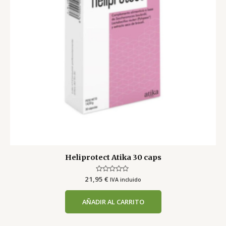
Heliprotect Atika 30 caps
21,95
Valorado
€
IVA incluido
con
0
de
AÑADIR AL CARRITO
5