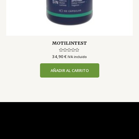
MOTILINTEST
34,90
Valorado
€
IVA incluido
con
0
de
AÑADIR AL CARRITO
5