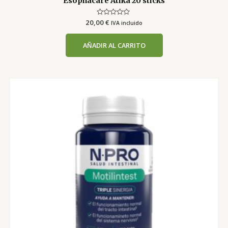
Esophacare Atika 20 sticks
20,00
Valorado
€
IVA incluido
con
0
de
AÑADIR AL CARRITO
5