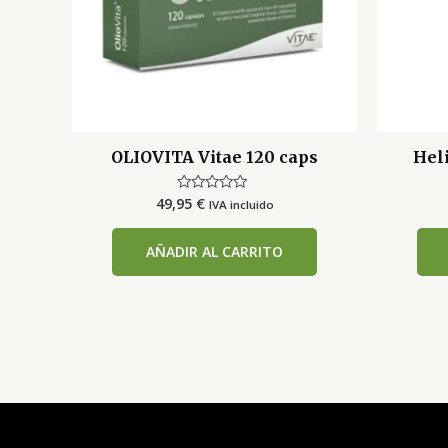
OLIOVITA Vitae 120 caps
Heli
49,95
€
Valorado
IVA incluido
con
0
de
AÑADIR AL CARRITO
5