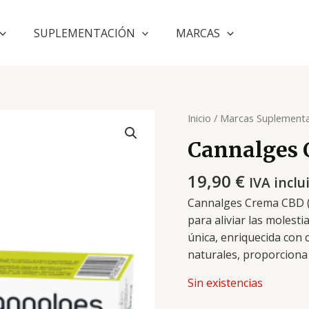
SUPLEMENTACIÓN
MARCAS
Inicio
/
Marcas Suplementa
Cannalges 
19,90
€
IVA inclu
Cannalges Crema CBD (
para aliviar las molest
única, enriquecida con 
naturales, proporciona 
Sin existencias