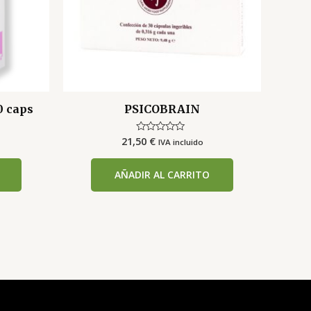
0 caps
PSICOBRAIN
21,50
€
Valorado
IVA incluido
con
0
de
AÑADIR AL CARRITO
5