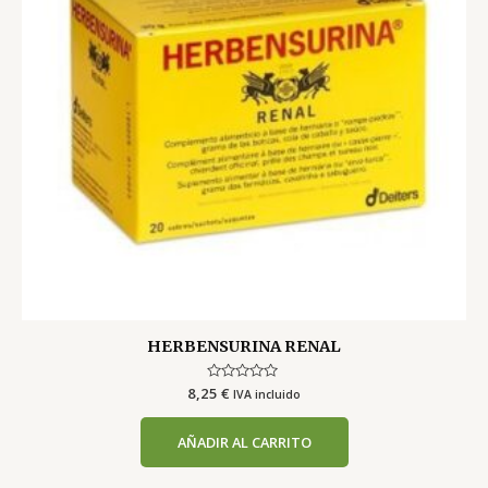
HERBENSURINA RENAL
8,25
Valorado
€
IVA incluido
con
0
de
AÑADIR AL CARRITO
5