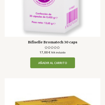
Bifiselle Bromatech 30 caps
17,00
Valorado
€
IVA incluido
con
0
de
AÑADIR AL CARRITO
5