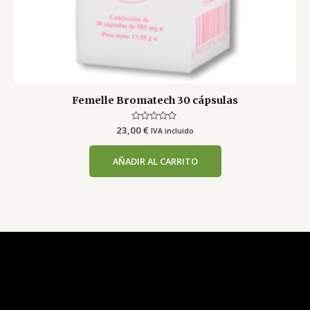
Femelle Bromatech 30 cápsulas
23,00
Valorado
€
IVA incluido
con
0
de
AÑADIR AL CARRITO
5