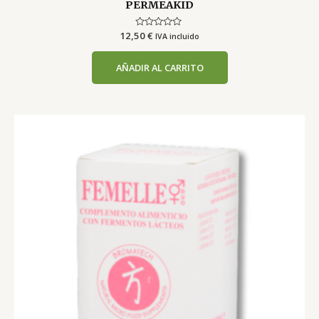
PERMEAKID
12,50
Valorado
€
IVA incluido
con
0
de
AÑADIR AL CARRITO
5