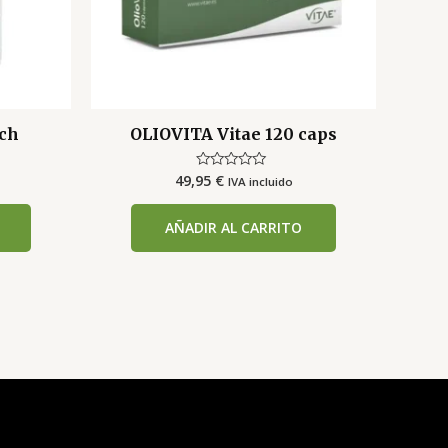
ch
OLIOVITA Vitae 120 caps
49,95
€
Valorado
IVA incluido
con
0
de
AÑADIR AL CARRITO
5