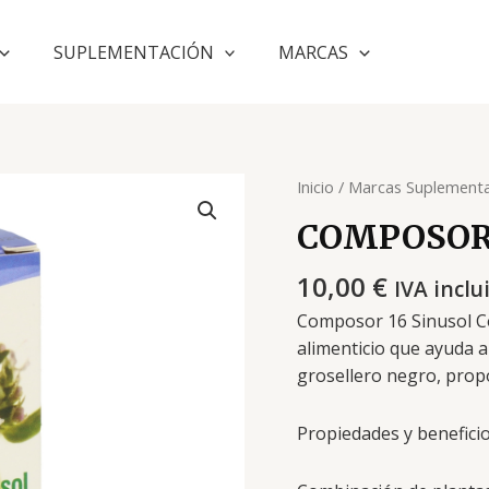
SUPLEMENTACIÓN
MARCAS
Inicio
/
Marcas Suplementa
COMPOSOR 
10,00
€
IVA inclu
Composor 16 Sinusol C
alimenticio que ayuda a
grosellero negro, propól
Propiedades y benefici