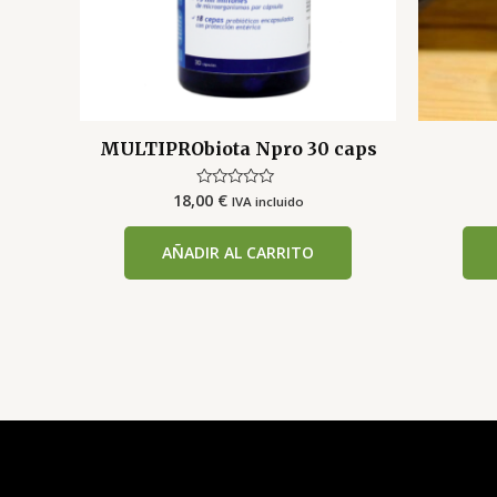
MULTIPRObiota Npro 30 caps
18,00
€
Valorado
IVA incluido
con
0
de
AÑADIR AL CARRITO
5