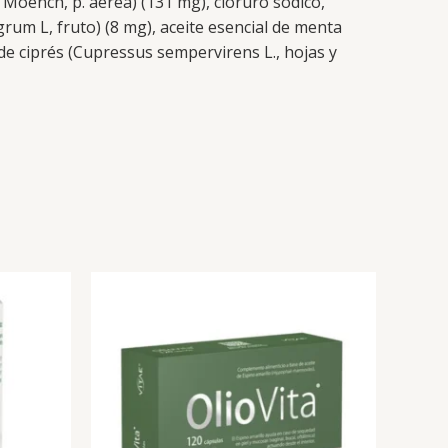
 Moench, p. aérea) (131 mg), cloruro sódico,
igrum L, fruto) (8 mg), aceite esencial de menta
l de ciprés (Cupressus sempervirens L., hojas y