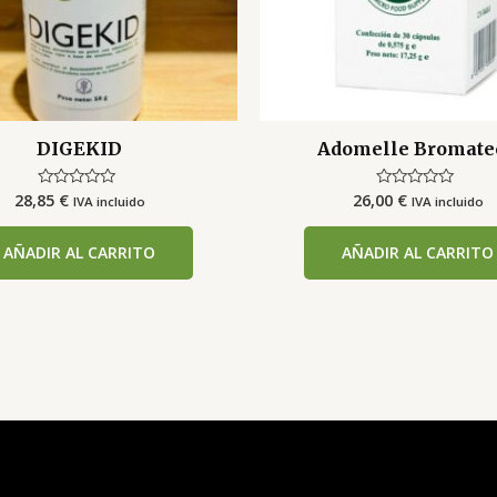
DIGEKID
Adomelle Bromate
28,85
€
26,00
€
Valorado
Valorado
IVA incluido
IVA incluido
con
con
0
0
de
de
AÑADIR AL CARRITO
AÑADIR AL CARRITO
5
5