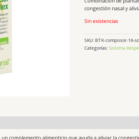
Combinación de plantas
congestión nasal y aliv
Sin existencias
SKU:
BTK-composor-16-sor
Categorías:
Sistema Respir
un complemento alimenticio que ayuda a aliviar la congesti