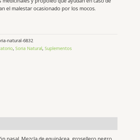
 medicinales y propóleo que ayudan en caso de
ian el malestar ocasionado por los mocos.
ia-natural-6832
atorio
,
Soria Natural
,
Suplementos
ón nasal. Mezcla de equinácea, grosellero negro,