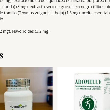
162 mg), extracto fluido de equinácea (Echinacea purpurea (L)
m. florida) (8 mg), extracto seco de grosellero negro (Ribes n
 de tomillo (Thymus vulgaris L, hoja) (1,3 mg), aceite esencia
io.
,2 mg), Flavonoides (3,2 mg).
s