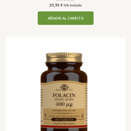
20,95
Valorado
€
IVA incluido
con
0
de
AÑADIR AL CARRITO
5