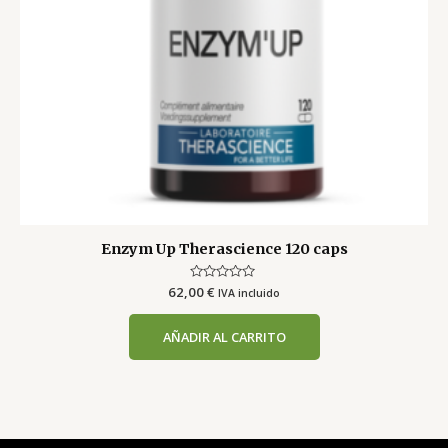
Enzym Up Therascience 120 caps
62,00
Valorado
€
IVA incluido
con
0
de
AÑADIR AL CARRITO
5