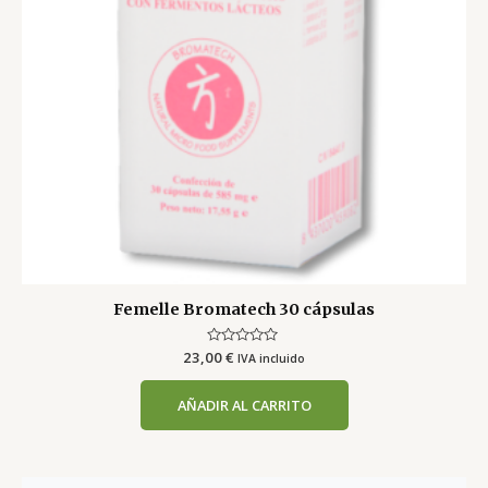
Femelle Bromatech 30 cápsulas
23,00
Valorado
€
IVA incluido
con
0
de
AÑADIR AL CARRITO
5