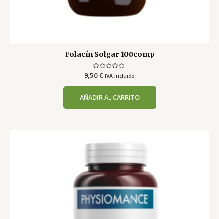
Folacín Solgar 100comp
9,50
Valorado
€
IVA incluido
con
0
de
AÑADIR AL CARRITO
5